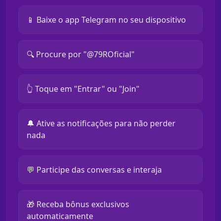
📱 Baixe o app Telegram no seu dispositivo
🔍 Procure por "@79ROficial"
👆 Toque em "Entrar" ou "Join"
🔔 Ative as notificações para não perder
nada
💬 Participe das conversas e interaja
🎁 Receba bônus exclusivos
automaticamente