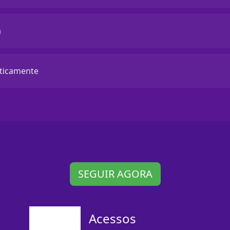
a
aticamente
SEGUIR AGORA
Acessos